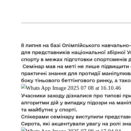
8 липня на базі Олімпійського навчально
для представників національної збірної
спорту в межах підготовки спортсменів до
Семінар мав на меті не лише підвищити 
практичні знання для протидії маніпулю
боку тіньового беттінгового ринку, а та
Учасники заходу дізналися про типові п
алгоритми дій у випадку підозри на мані
та майбутнє у спорті.
Спікерами семінару виступили представ
Сирота, які акцентували увагу на ролі зн