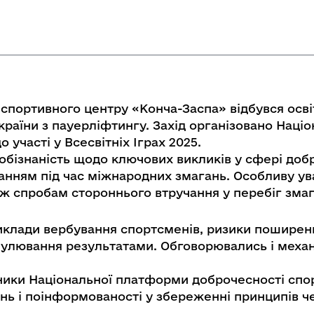
-спортивного центру «Конча-Заспа» відбувся освіт
 України з пауерліфтингу. Захід організовано На
 участі у Всесвітніх Іграх 2025.
обізнаність щодо ключових викликів у сфері доб
ванням під час міжнародних змагань. Особливу ув
кож спробам стороннього втручання у перебіг зма
риклади вербування спортсменів, ризики поширенн
пулювання результатами. Обговорювались і механ
ники Національної платформи доброчесності спор
ань і поінформованості у збереженні принципів че