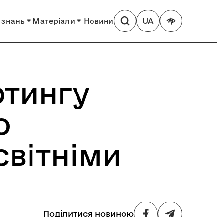
UA
 знань
Матеріали
Новини
фтингу
о
світніми
Поділитися новиною