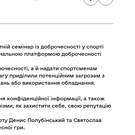
ній семінар із доброчесності у спорті
ціональною платформою доброчесності
рочесності, а й надати спортсменам
агу приділили потенційним загрозам з
гань або використання обладнання.
я конфіденційної інформації, а також
ізми, як захистити себе, свою репутацію
ту Денис Полубінський та Святослав
сної гри.